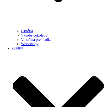
História
Výroba čokolády
Virtuálna prehliadka
Workshopy
Zážitky