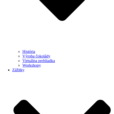
História
Výroba čokolády
Virtuálna prehliadka
Workshopy
Zážitky