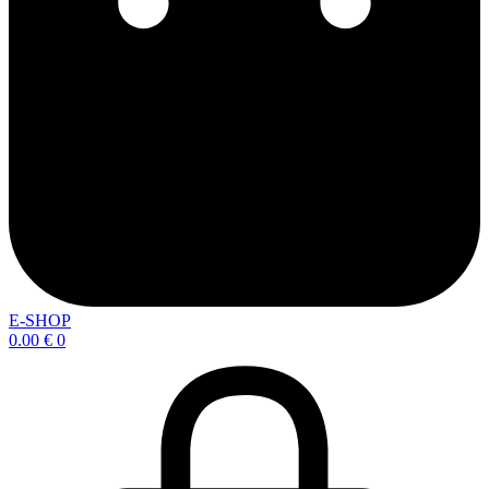
E-SHOP
0.00
€
0